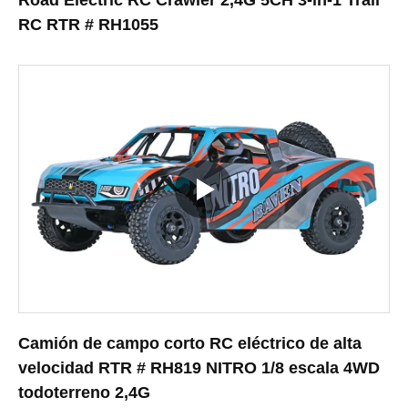
Road Electric RC Crawler 2,4G 5CH 3-in-1 Trail
RC RTR # RH1055
Camión de campo corto RC eléctrico de alta
velocidad RTR # RH819 NITRO 1/8 escala 4WD
todoterreno 2,4G