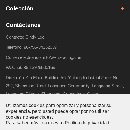
Colección
Contáctenos
Contacto: Cindy Lee
Teléfono: 86-755-84152087
Correo electrónico: info@vrx-racing.com
WeChat: 86-13926500169
Dirección: 4th Floor, Building A6, Yinlong Industrial Zone, No.
292, Shenshan Road, Longdong Community, Longgang Street,
Longgang District, Shenzhen, Guangdong, China
Utilizamos cookies para optimizar y personalizar su
experiencia, pero usted puede optar por no utilizar
cookies no esenciales.
Derechos de autor ©
Riverhobby Tech (Shenzhen) Co., Ltd.
Para saber más, lea nuestro
Política de privacidad
Todos los derechos reservados.