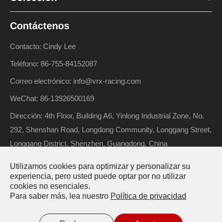
Contáctenos
Contacto: Cindy Lee
Teléfono: 86-755-84152087
Correo electrónico: info@vrx-racing.com
WeChat: 86-13926500169
Dirección: 4th Floor, Building A6, Yinlong Industrial Zone, No.
292, Shenshan Road, Longdong Community, Longgang Street,
Longgang District, Shenzhen, Guangdong, China
Utilizamos cookies para optimizar y personalizar su
experiencia, pero usted puede optar por no utilizar
Derechos de autor ©
Riverhobby Tech (Shenzhen) Co., Ltd.
cookies no esenciales.
Para saber más, lea nuestro
Política de privacidad
Todos los derechos reservados.
Sitemap
Política de privacidad