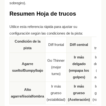
sobregiro).
Resumen Hoja de trucos
Utilice esta referencia rápida para ajustar su
configuración según las condiciones de la pista:
Condición de la
Diff
Diff frontal
Diff central
pista
trasero
Ir más
Ir más
Go Thinner
Agarre
delgado
delgado
(mejor
suelto/Bumpy/bajo
(empapa los
(más
turno)
golpes)
agarre)
Ir más
Ir más
Ir más
Alto
grueso
grueso
grueso
agarre/liso/alfombra
(estabilidad)
(Aceleración)
(rotación